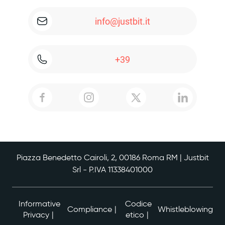
info@justbit.it
+39
Piazza Benedetto Cairoli, 2, 00186 Roma RM | Justbit
Srl - P.IVA 11338401000
Informative
Codice
Compliance
Whistleblowing
Privacy
etico