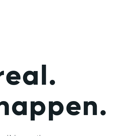
.
l
a
e
r
.
n
h
a
p
p
e