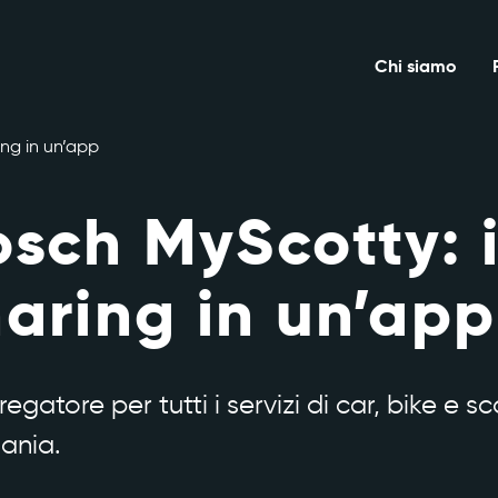
Chi siamo
ing in un’app
sch MyScotty: i
aring in un’app
egatore per tutti i servizi di car, bike e s
ania.