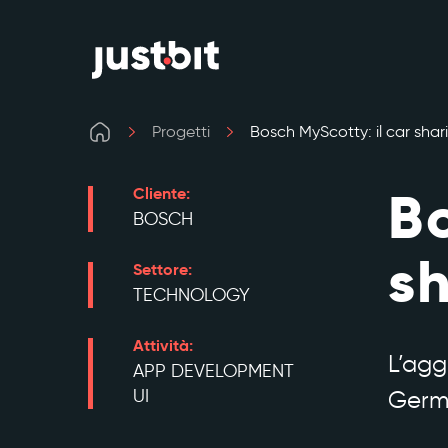
Progetti
Bosch MyScotty: il car shar
Bo
Cliente:
BOSCH
sh
Settore:
TECHNOLOGY
Attività:
L’aggr
APP DEVELOPMENT
UI
Germ