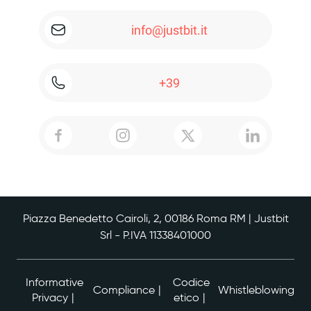
info@justbit.it
+39
Piazza Benedetto Cairoli, 2, 00186 Roma RM | Justbit
Srl - P.IVA 11338401000
Informative
Codice
Compliance
Whistleblowing
Privacy
etico